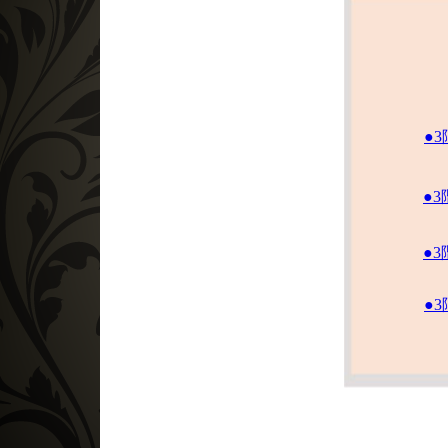
●
●
●
●